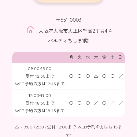
〒551-0003
大阪府大阪市大正区千島2丁目4-4
パルティちしま1階
月
火
水
木
金
土
日
09:00-13:00
受付 12:30まで
〇
〇
〇
△
〇
〇
／
WEB予約の方は12:45まで
15:00-19:00
受付 18:30まで
〇
〇
〇
／
〇
／
／
WEB予約の方は18:45まで
△：9:00-12:30 (受付 12:00まで WEB予約の方は12:15ま
で)