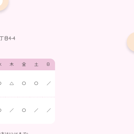
目4-4
水
木
金
土
日
〇
△
〇
〇
／
〇
／
〇
／
／
の方は12:15まで)